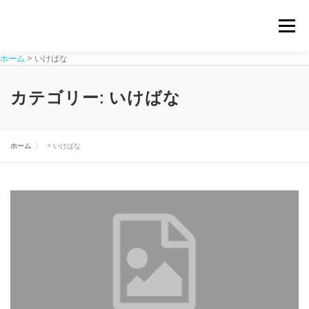
コ
ン
メニュー
テ
ン
ホーム
>
いけばな
ツ
へ
ホーム
スクール
ワークショップ
ギャラリー
ス
カテゴリー:
いけばな
キ
ッ
プ
講師紹介
トピックス
お問い合わせ
ホーム
>
いけばな