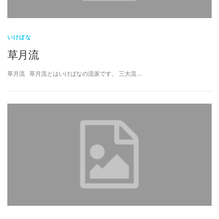
いけばな
草月流
草月流 草月流とはいけばなの流派です。 三大流 …