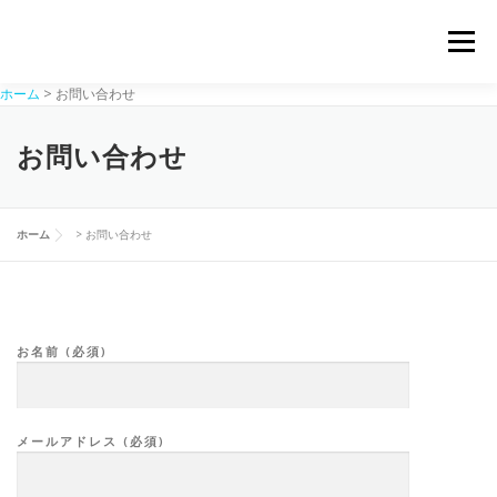
コ
ン
メニュー
テ
ン
ホーム
>
お問い合わせ
ツ
へ
ホーム
スクール
ワークショップ
ギャラリー
ス
お問い合わせ
キ
ッ
プ
講師紹介
トピックス
お問い合わせ
ホーム
>
お問い合わせ
お名前 (必須)
メールアドレス (必須)