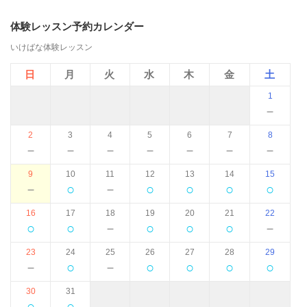
体験レッスン予約カレンダー
いけばな体験レッスン
日
月
火
水
木
金
土
1
－
2
3
4
5
6
7
8
－
－
－
－
－
－
－
9
10
11
12
13
14
15
－
○
－
○
○
○
○
16
17
18
19
20
21
22
○
○
－
○
○
○
－
23
24
25
26
27
28
29
－
○
－
○
○
○
○
30
31
○
○