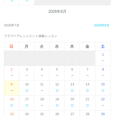
2026年8月
2026年7月
2026年9月
フラワーアレンジメント体験レッスン
日
月
火
水
木
金
土
1
－
2
3
4
5
6
7
8
－
－
－
－
－
－
－
9
10
11
12
13
14
15
－
○
－
○
○
○
○
16
17
18
19
20
21
22
○
○
－
○
○
○
－
23
24
25
26
27
28
29