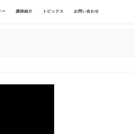
リー
講師紹介
トピックス
お問い合わせ