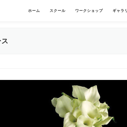
ホーム
スクール
ワークショップ
ギャラ
ース