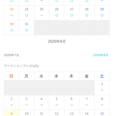
○
○
－
○
○
○
－
23
24
25
26
27
28
29
－
○
－
○
○
○
○
30
31
○
○
2026年8月
2026年7月
2026年9月
ワークショップ-いけばな
日
月
火
水
木
金
土
1
－
2
3
4
5
6
7
8
－
－
－
－
－
－
－
9
10
11
12
13
14
15