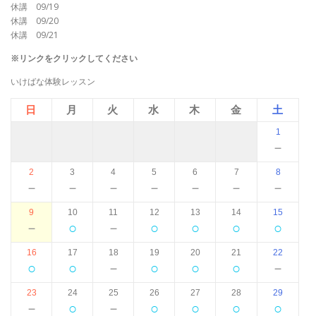
休講 09/19
休講 09/20
休講 09/21
※リンクをクリックしてください
いけばな体験レッスン
日
月
火
水
木
金
土
1
－
2
3
4
5
6
7
8
－
－
－
－
－
－
－
9
10
11
12
13
14
15
－
○
－
○
○
○
○
16
17
18
19
20
21
22
○
○
－
○
○
○
－
23
24
25
26
27
28
29
－
○
－
○
○
○
○