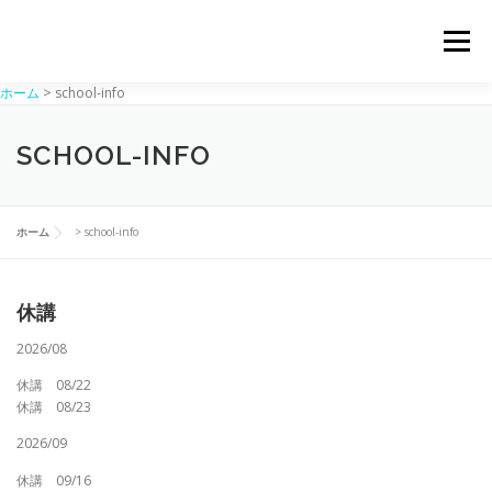
コ
ン
メニュー
テ
ン
ホーム
>
school-info
ツ
へ
ホーム
スクール
ワークショップ
ギャラリー
ス
SCHOOL-INFO
キ
ッ
プ
講師紹介
トピックス
お問い合わせ
ホーム
>
school-info
休講
2026/08
休講 08/22
休講 08/23
2026/09
休講 09/16